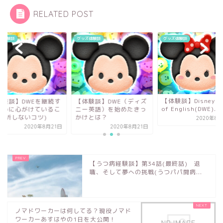
RELATED POST
ズ体験談
グッズ体験談
グッズ体験談
【体験談】Disney Wo
体験談】DWEを継続す
【体験談】DWE（ディズ
of English(DWE)...
ために心がけているこ
ニー英語）を始めたきっ
(挫折しないコツ)
かけとは？
2020年8月
2020年8月21日
2020年8月21日
【うつ病経験談】第34話(最終話) 退
職、そして夢への挑戦(うつパパ闘病...
ノマドワーカーは何してる？現役ノマド
ワーカーあすはやの1日を大公開！